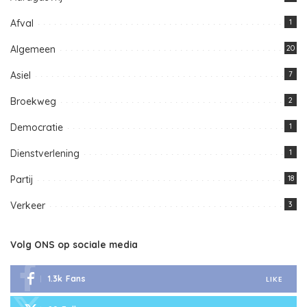
Afval
1
Algemeen
20
Asiel
7
Broekweg
2
Democratie
1
Dienstverlening
1
Partij
18
Verkeer
3
Volg ONS op sociale media
1.3k
Fans
LIKE