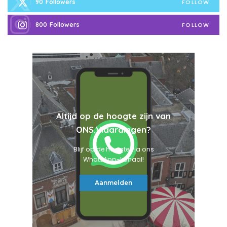
90
Followers
FOLLOW
800
Followers
FOLLOW
Altijd op de hoogte zijn van
ONS.Vlaardingen?
Blijf op de hoogte via ons
WhatsApp-kanaal!
Aanmelden