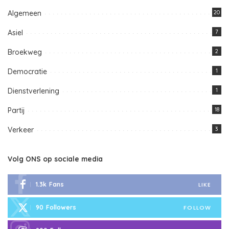
Algemeen
20
Asiel
7
Broekweg
2
Democratie
1
Dienstverlening
1
Partij
18
Verkeer
3
Volg ONS op sociale media
1.3k
Fans
LIKE
90
Followers
FOLLOW