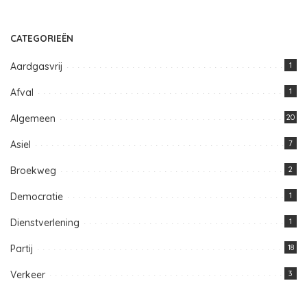
CATEGORIEËN
Aardgasvrij
1
Afval
1
Algemeen
20
Asiel
7
Broekweg
2
Democratie
1
Dienstverlening
1
Partij
18
Verkeer
3