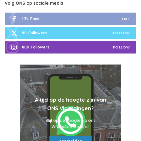
Volg ONS op sociale media
1.3k
Fans
LIKE
90
Followers
FOLLOW
800
Followers
FOLLOW
Altijd op de hoogte zijn van
ONS.Vlaardingen?
Blijf op de hoogte via ons
WhatsApp-kanaal!